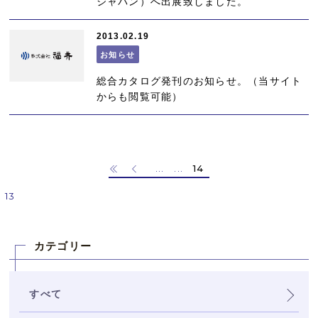
ジャパン）へ出展致しました。
2013.02.19
お知らせ
総合カタログ発刊のお知らせ。（当サイト
からも閲覧可能）
...
...
14
10
12
13
カテゴリー
すべて